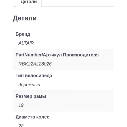
(2022)
Детали
дорожный
рам.:19"
Детали
кол.:28"
фиолетовый/
Бренд
белый
ALTAIR
14.59кг
PartNumber/Артикул Производителя
(RBK22AL28026)
RBK22AL28026
Тип велосипеда
дорожный
Размер рамы
19
Диаметр колес
28