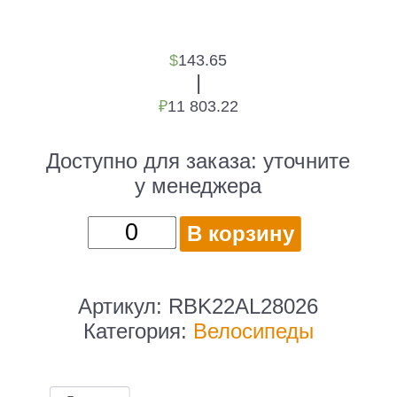
$
143.65
|
₽
11 803.22
Доступно для заказа:
уточните
у менеджера
Количество
В корзину
товара
Велосипед
Altair
Артикул:
RBK22AL28026
City
Категория:
Велосипеды
28
low