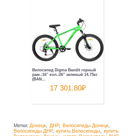
Велосипед Digma Bandit горный
рам.:16″ кол.:26″ зеленый 14.75кг
(BAN...
17 301.80
₽
Метки:
Донецк
,
ДНР
,
Велосипеды Донецк
,
Велосипеды ДНР
,
купить Велосипеды
,
купить