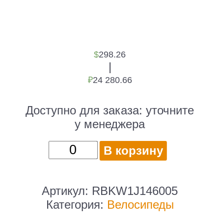
$
298.26
|
₽
24 280.66
Доступно для заказа:
уточните
у менеджера
Количество
В корзину
товара
Велосипед
Forward
Артикул:
RBKW1J146005
Titan
Категория:
Велосипеды
24