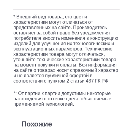
2.2
Disc
* Внешний вид товара, его цвет и
(2020-
характеристики могут отличаться от
представленных на сайте. Производитель
2021)
оставляет за собой право без уведомления
горный
потребителя вносить изменения в конструкцию
изделий для улучшения их технологических и
(подростк.)
эксплуатационных параметров. Технические
характеристики товара могут отличаться,
рам.:12"
уточняйте технические характеристики товара
кол.:24"
на момент покупки и оплаты. Вся информация
на сайте о товарах носит справочный характер
черный/
и не является публичной офертой в
оранжевый
соответствии с пунктом 2 статьи 437 ГК РФ.
15.29кг
** От партии к партии допустимы некоторые
(RBKW1J146005)
расхождения в оттенке цвета, объясняемые
применяемой технологией.
Похожие